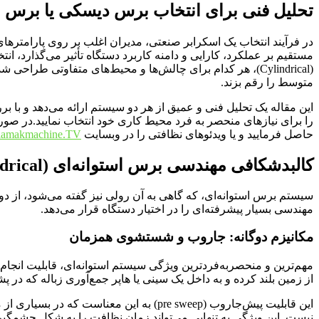
تحلیل فنی برای انتخاب برس دیسکی یا برس ا
در فرآیند انتخاب یک اسکرابر صنعتی، مدیران اغلب بر روی پارامترها
(Cylindrical)، هر کدام برای چالش‌ها و محیط‌های متفاوتی 
متوسط را رقم بزند.
این مقاله یک تحلیل فنی و عمیق از هر دو سیستم ارائه می‌دهد و با بر
را برای نیازهای منحصر به فرد محیط کاری خود انتخاب نمایید.در صو
حاصل فرمایید و یا ویدئوهای نظافتی را در وبسایت
lamakmachine.TV
کالبدشکافی مهندسی برس استوانه‌ای (Cylindrical)
سیستم برس استوانه‌ای، که گاهی به آن رولی نیز گفته می‌شود، از د
مهندسی بسیار پیشرفته‌ای را در اختیار دستگاه قرار می‌دهد.
مکانیزم دوگانه: جاروب و شستشوی همزمان
مهم‌ترین و منحصربه‌فردترین ویژگی سیستم استوانه‌ای، قابلیت انجام
از زمین بلند کرده و به داخل یک سینی یا هاپر جمع‌آوری زباله که در
این قابلیت پیش‌جاروب (pre sweep) به ای
نیست. این ویژگی به تنهایی می‌تواند زمان نظافت را به شکل چشمگیری