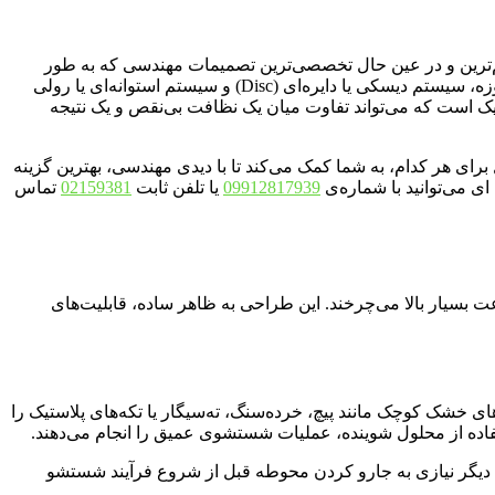
مهم‌ترین و در عین حال تخصصی‌ترین تصمیمات مهندسی که به طور
مستقیم بر عملکرد، کارایی و دامنه کاربرد دستگاه تأثیر می‌گذارد، انتخاب نوع سیستم شستشو یا دک برس است. دو فناوری اصلی در این حوزه، سیستم دیسکی یا دایره‌ای (Disc) و سیستم استوانه‌ای یا رولی
راتژیک است که می‌تواند تفاوت میان یک نظافت بی‌نقص و یک نتیجه
برای هر کدام، به شما کمک می‌کند تا با دیدی مهندسی، بهترین گزینه
ی می‌توانید با شماره‌ی
09912817939
یا تلفن ثابت
02159381
تماس
 بسیار بالا می‌چرخند. این طراحی به ظاهر ساده، قابلیت‌های
ی خشک کوچک مانند پیچ، خرده‌سنگ، ته‌سیگار یا تکه‌های پلاستیک را
استفاده از محلول شوینده، عملیات شستشوی عمیق را انجام می‌دهند.
) روبرو هستند، دیگر نیازی به جارو کردن محوطه قبل از شروع فرآیند شستشو