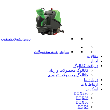
زمین شوی صنعتی
نمایش همه محصولات
مقالات
اخبار
دریافت کاتالوگ
کاتالوگ محصولات وارداتی
کاتالوگ محصولات تولیدی
درباره ما
ارتباط با ما
اسکرابر
DQX280
DQX86
DQX56
DQX6