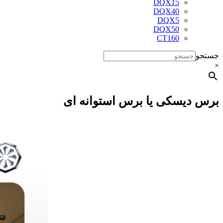
DQX15
DQX40
DQX5
DQX50
CT160
جستجو
×
برس دیسکی یا برس استوانه ای