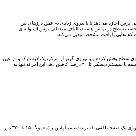
قیقه (RPM)، کار می‌کنند. این سرعت بالا به الیاف نایلونی برس اجازه می‌دهد تا با نیروی زیادی به عمق درزهای بین
 برجسته سطح در تماس هستند، الیاف منعطف برس استوانه‌ای
افت کف‌هایی با بافت مشخص تبدیل می‌کند.
ی سطح پخش کرده و با نیروی گریز از مرکز، یک لایه نازک و در عین
حال مؤثر از مایع را برای شستشو ایجاد می‌کنند. مطالعات فنی نشان داده است که این سیستم می‌تواند مصرف آب و مواد شوینده را در مقایسه با سیستم دیسکی تا ۳۰ درصد کاهش دهد. این امر نه تنها به
سیستم برس دیسکی، رایج‌ترین و شناخته‌شده‌ترین فناوری در اسکرابرهای صنعتی است. این سیستم از یک یا چند برس دایره‌ای شکل که بر روی یک صفحه افقی با سرعت نسبتاً پایین‌تر (معمولاً ۱۵۰ تا ۳۵۰ دور