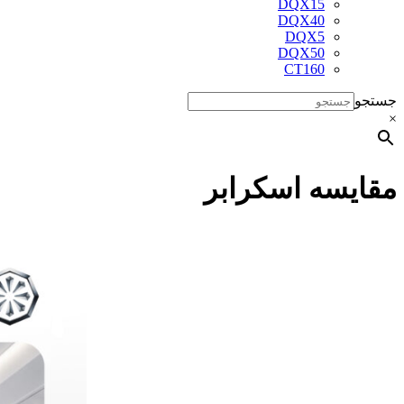
DQX15
DQX40
DQX5
DQX50
CT160
جستجو
×
مقایسه اسکرابر