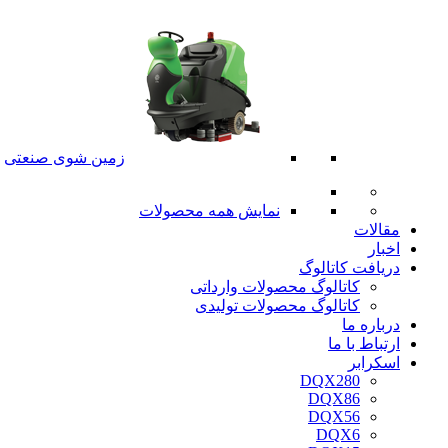
زمین شوی صنعتی
نمایش همه محصولات
مقالات
اخبار
دریافت کاتالوگ
کاتالوگ محصولات وارداتی
کاتالوگ محصولات تولیدی
درباره ما
ارتباط با ما
اسکرابر
DQX280
DQX86
DQX56
DQX6