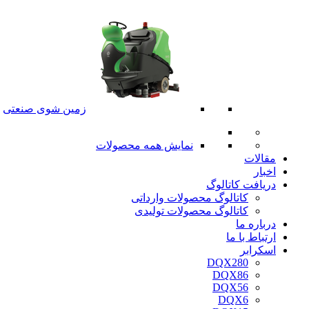
زمین شوی صنعتی
نمایش همه محصولات
مقالات
اخبار
دریافت کاتالوگ
کاتالوگ محصولات وارداتی
کاتالوگ محصولات تولیدی
درباره ما
ارتباط با ما
اسکرابر
DQX280
DQX86
DQX56
DQX6