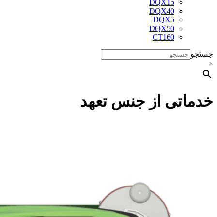
DQX15
DQX40
DQX5
DQX50
CT160
جستجو
×
خدماتی از جنس تعهد