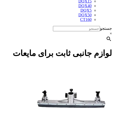
DQX15
DQX40
DQX5
DQX50
CT160
جستجو
×
لوازم جانبی ثابت برای مایعات