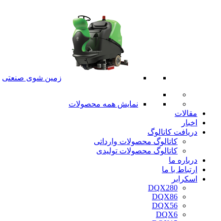
زمین شوی صنعتی
نمایش همه محصولات
مقالات
اخبار
دریافت کاتالوگ
کاتالوگ محصولات وارداتی
کاتالوگ محصولات تولیدی
درباره ما
ارتباط با ما
اسکرابر
DQX280
DQX86
DQX56
DQX6