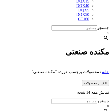
DQX15
DQX40
DQX5
DQX50
CT160
جستجو
×
مکنده صنعتی
خانه
/ محصولات برچسب خورده “مکنده صنعتی”

فیلتر محصولات
نمایش همه 14 نتیجه
جستجو
×