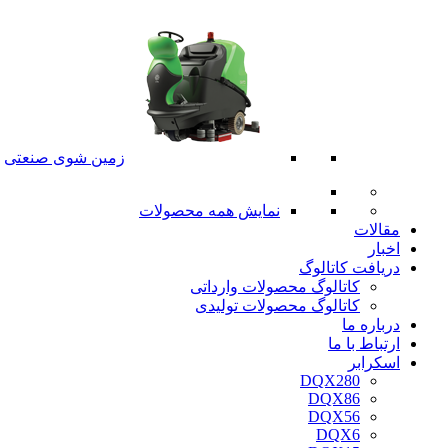
زمین شوی صنعتی
نمایش همه محصولات
مقالات
اخبار
دریافت کاتالوگ
کاتالوگ محصولات وارداتی
کاتالوگ محصولات تولیدی
درباره ما
ارتباط با ما
اسکرابر
DQX280
DQX86
DQX56
DQX6