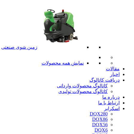
زمین شوی صنعتی
نمایش همه محصولات
مقالات
اخبار
دریافت کاتالوگ
کاتالوگ محصولات وارداتی
کاتالوگ محصولات تولیدی
درباره ما
ارتباط با ما
اسکرابر
DQX280
DQX86
DQX56
DQX6