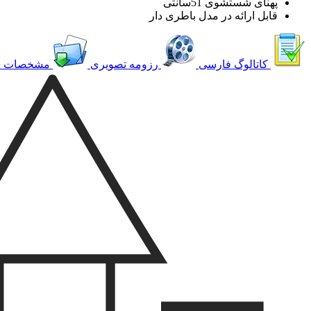
پهنای شستشوی 51سانتی
قابل ارائه در مدل باطری دار
کاتالوگ فارسی
رزومه تصویری
مشخصات ف