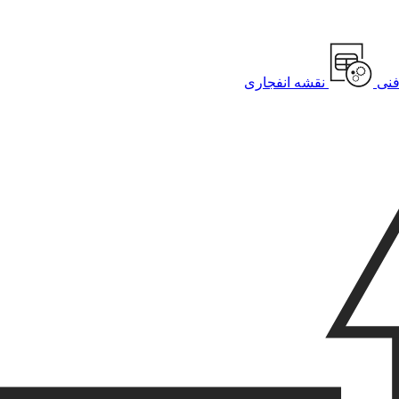
نی
نقشه انفجاری