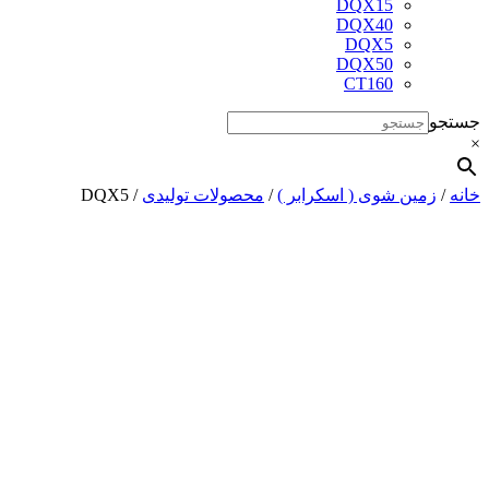
DQX15
DQX40
DQX5
DQX50
CT160
جستجو
×
خانه
/
زمین شوی ( اسکرابر )
/
محصولات تولیدی
/ DQX5